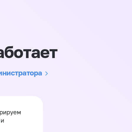
аботает
министратора
грируем
 и