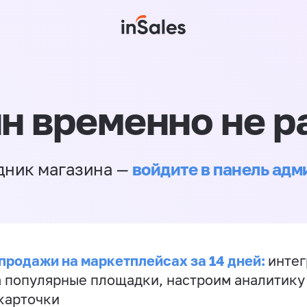
н временно не р
войдите в панель ад
дник магазина —
продажи на маркетплейсах за 14 дней:
инте
а популярные площадки, настроим аналитику
карточки