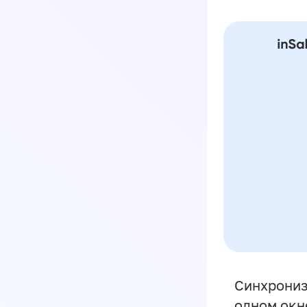
Синхрониз
одном окн