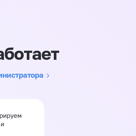
аботает
министратора
грируем
 и