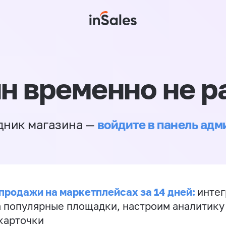
н временно не р
войдите в панель ад
дник магазина —
продажи на маркетплейсах за 14 дней:
инте
а популярные площадки, настроим аналитику
карточки