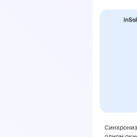
Синхрониз
одном окн