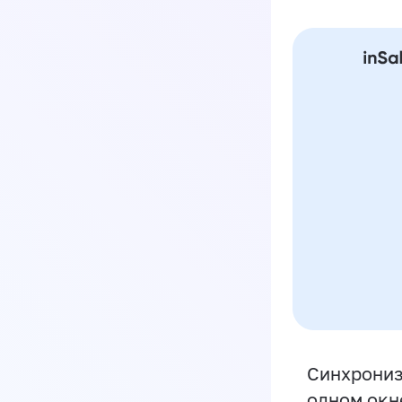
Синхрониз
одном окн