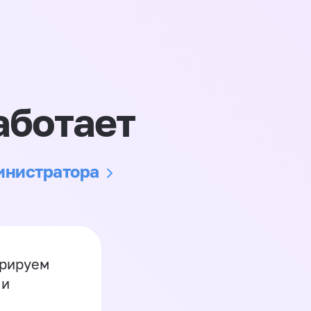
аботает
министратора
грируем
 и