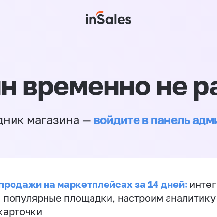
н временно не р
войдите в панель ад
дник магазина —
продажи на маркетплейсах за 14 дней:
инте
а популярные площадки, настроим аналитику
карточки