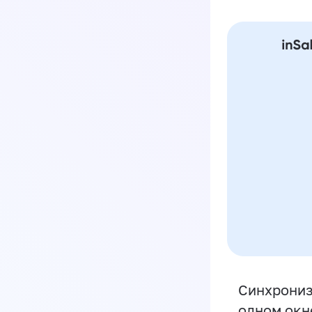
Синхрониз
одном окн