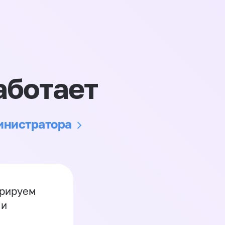
аботает
министратора
грируем
 и