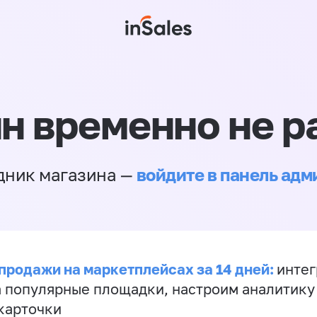
н временно не р
войдите в панель ад
дник магазина —
продажи на маркетплейсах за 14 дней:
инте
а популярные площадки, настроим аналитику
карточки